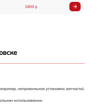
1800 р
900 р
1200 р
1500 р
овске
3900 р
3800 р
1200 р
апример, неправильная установка запчасти).
800 р
мальном использовании.