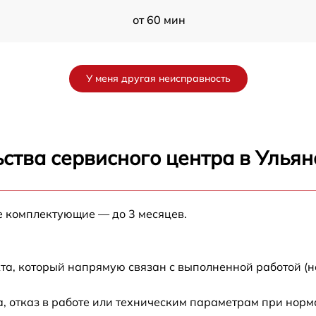
от 60 мин
от 60 мин
У меня другая неисправность
от 60 мин
от 60 мин
ства сервисного центра в Ульян
от 60 мин
е комплектующие — до 3 месяцев.
от 60 мин
от 60 мин
та, который напрямую связан с выполненной работой (н
от 60 мин
, отказ в работе или техническим параметрам при нор