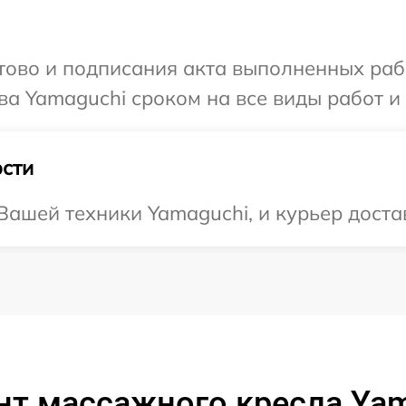
готово и подписания акта выполненных р
ва Yamaguchi сроком на все виды работ и 
сти
ашей техники Yamaguchi, и курьер достав
нт массажного кресла Yam