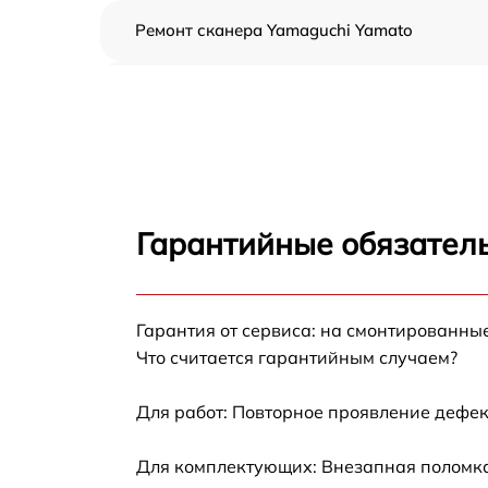
Ремонт сканера Yamaguchi Yamato
Ремонт электропроводки Yamaguchi Yamato
Ремонт пульта управления Yamaguchi
Yamato
Ремонт пневмосистемы Yamaguchi Yamato
Гарантийные обязатель
Ремонт пневмокамеры Yamaguchi Yamato
Гарантия от сервиса: на смонтированны
Замена сканера Yamaguchi Yamato
Что считается гарантийным случаем?
Замена блока питания Yamaguchi Yamato
Для работ: Повторное проявление дефек
Прошивка Yamaguchi Yamato
Для комплектующих: Внезапная поломка