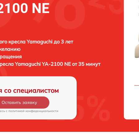
2100 NE
го кресла Yamaguchi до 3 лет
 желанию
бращения
кресла
Yamaguchi YA-2100 NE от 35 минут
я со специалистом
Оставить заявку
есь c
политикой конфиденциальности